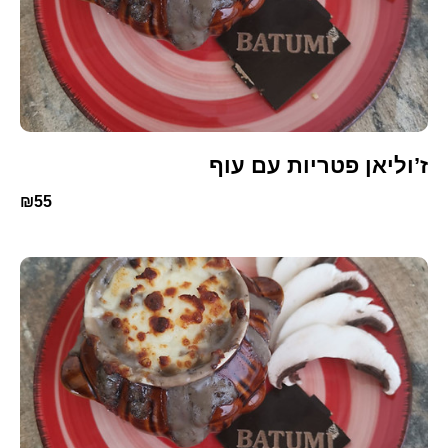
ז’וליאן פטריות עם עוף
₪55