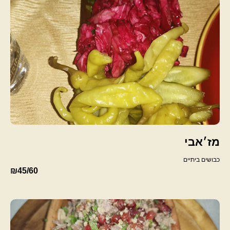
מז׳אבי
כבושים ביתיים
₪45/60