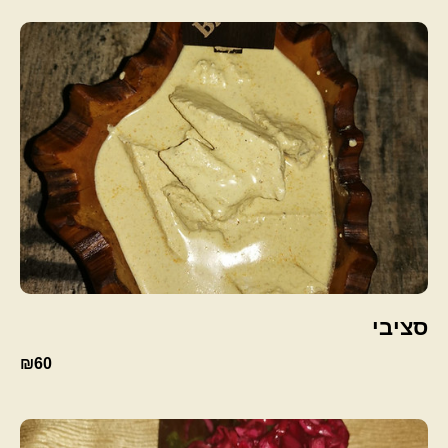
סציבי
₪60