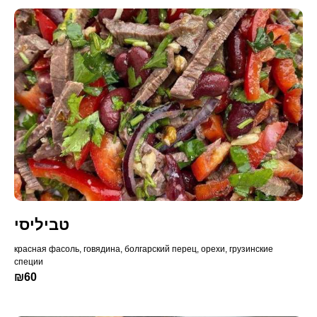
טביליסי
красная фасоль, говядина, болгарский перец, орехи, грузинские
специи
₪60