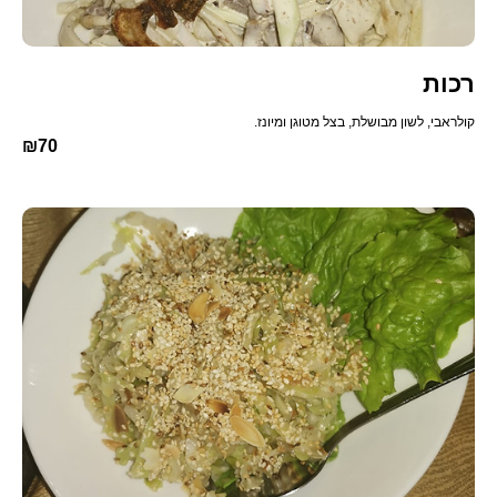
רכות
קולראבי, לשון מבושלת, בצל מטוגן ומיונז.
₪70