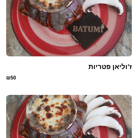
ז’וליאן פטריות
₪50