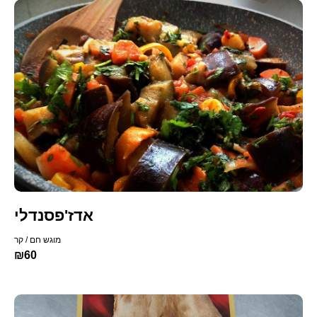
אדז'פסנדלי
מוגש חם / קר
₪60