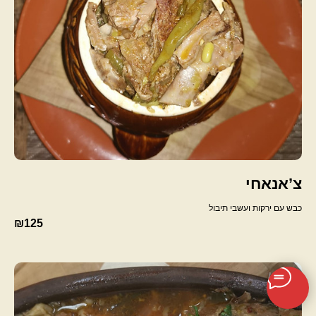
צ’אנאחי
כבש עם ירקות ועשבי תיבול
₪125