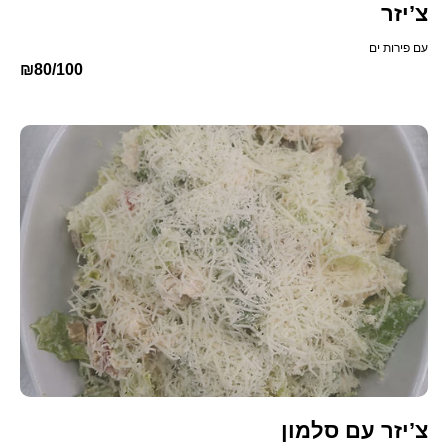
צ’יזר
עם פירות ים
₪80/100
צ’יזר עם סלמון